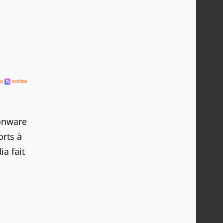
donware
orts à
a fait