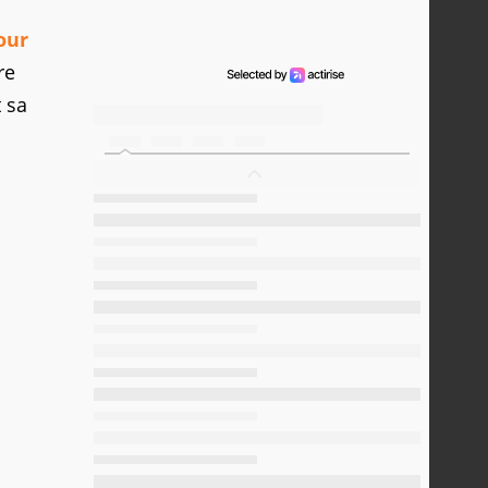
our
re
 sa