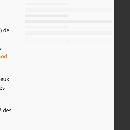
n
) de
s
od
jeux
tés
é des