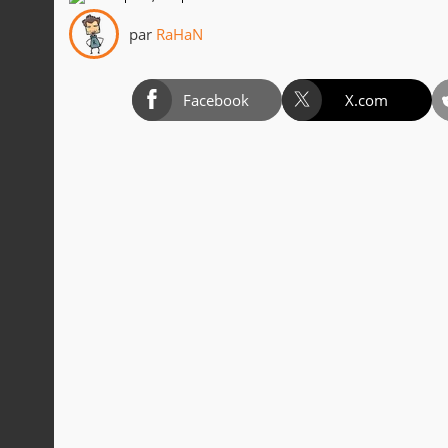
par
RaHaN
Facebook
X.com