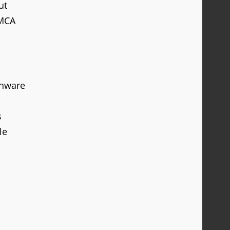
ut
DMCA
onware
s
 le