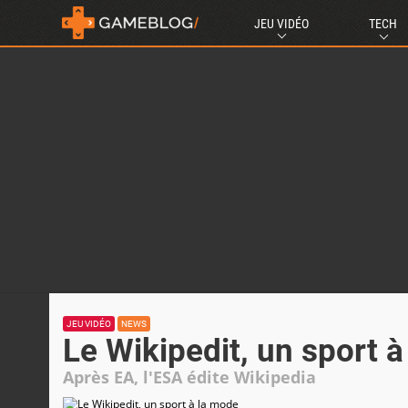
JEU VIDÉO
TECH
JEU VIDÉO
NEWS
Le Wikipedit, un sport 
Après EA, l'ESA édite Wikipedia