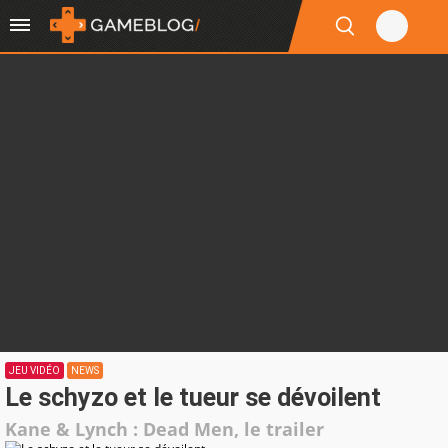
JEU VIDÉO
NEWS
Le schyzo et le tueur se dévoilent
Kane & Lynch : Dead Men, le trailer