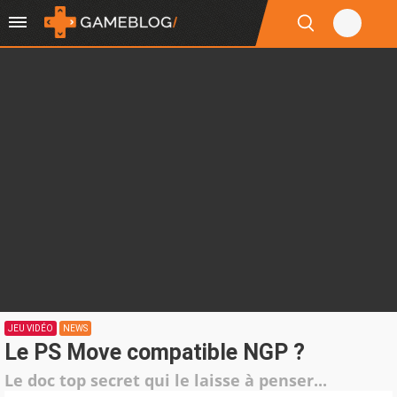
JEU VIDÉO
NEWS
Le PS Move compatible NGP ?
Le doc top secret qui le laisse à penser...