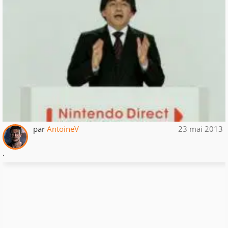
par
AntoineV
23 mai 2013
.