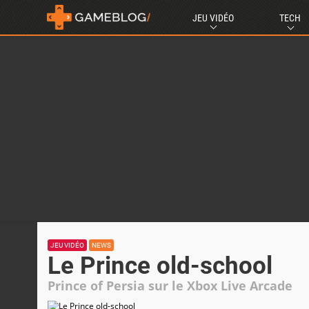
JEU VIDÉO
TECH
JEU VIDÉO
NEWS
Le Prince old-school
Prince of Persia sur le Xbox Live Arcade