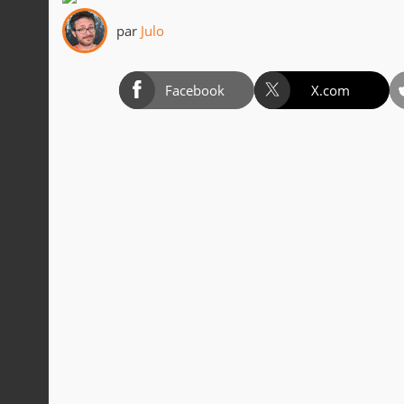
par
Julo
Facebook
X.com