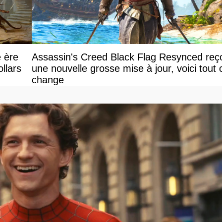
e ère
Assassin's Creed Black Flag Resynced reço
llars
une nouvelle grosse mise à jour, voici tout 
change