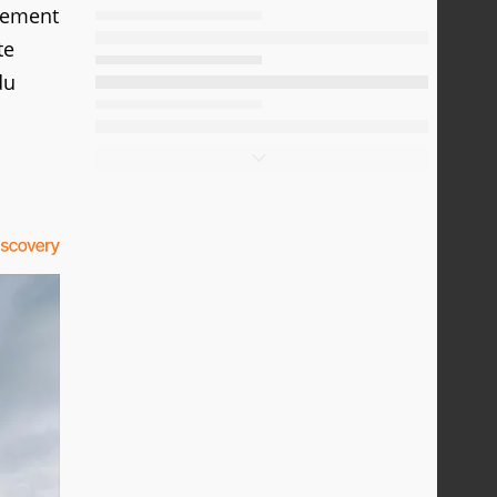
rgement
te
du