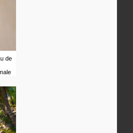
au de
male