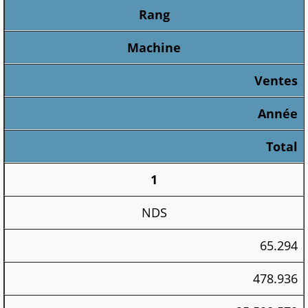
Rang
Machine
Ventes
Année
Total
1
NDS
65.294
478.936