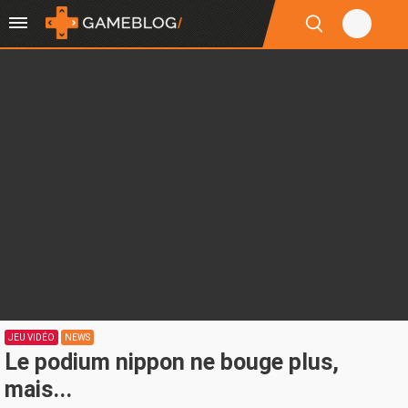
JEU VIDÉO
NEWS
Le podium nippon ne bouge plus,
mais...