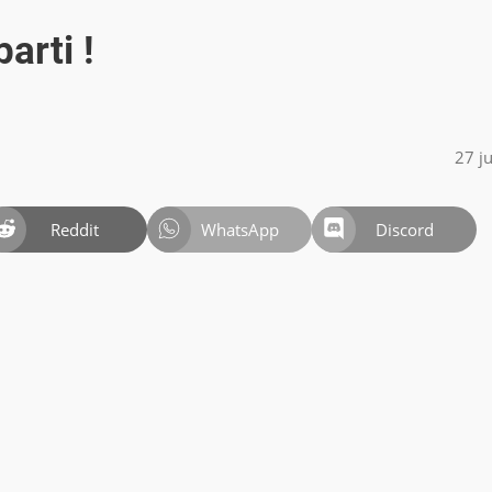
arti !
27 j
Reddit
WhatsApp
Discord