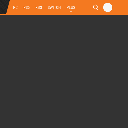
PC
PS5
XBS
SWITCH
PLUS