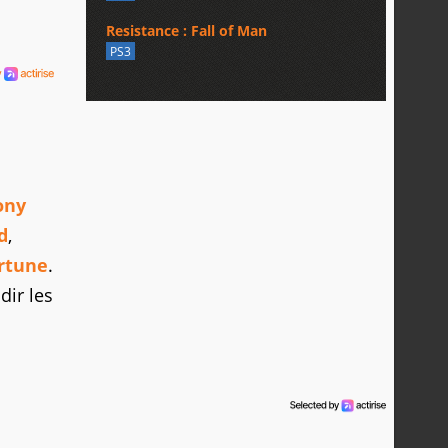
Resistance : Fall of Man
PS3
s
ony
d
,
ortune
.
dir les