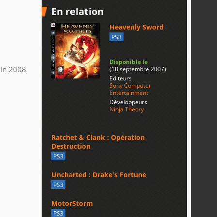
En relation
Heavenly Sword
PS3
Disponible le
uin 2008
(18 septembre 2007)
Editeurs
Sony Computer
Entertainment
Développeurs
Ninja Theory
Ratchet & Clank : Opération
Destruction
PS3
Uncharted : Drake's Fortune
PS3
MotorStorm
PS3