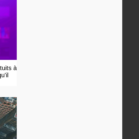
uits à
u'il