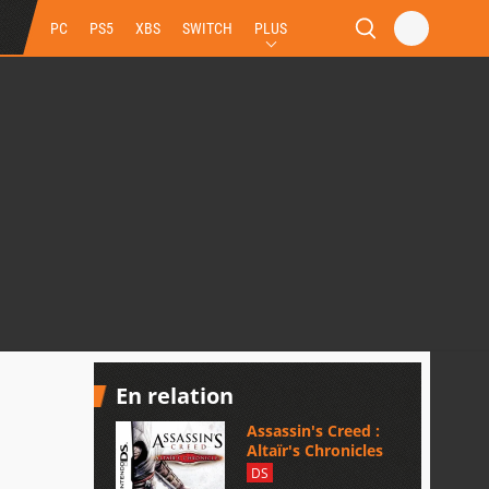
PC
PS5
XBS
SWITCH
PLUS
En relation
Assassin's Creed :
Altaïr's Chronicles
DS