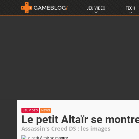
JEU VIDÉO
TECH
JEU VIDÉO
NEWS
Le petit Altaïr se montr
Assassin's Creed DS : les images