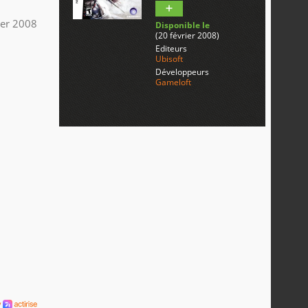
ier 2008
Disponible le
(20 février 2008)
Editeurs
Ubisoft
Développeurs
Gameloft