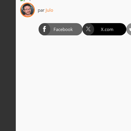
par
Julo
Facebook
X.com