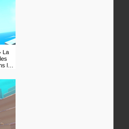
» La
des
ns le