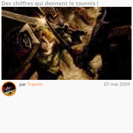
Des chiffres qui donnent le tournis !
par
Trazom
07 mai 2009
.