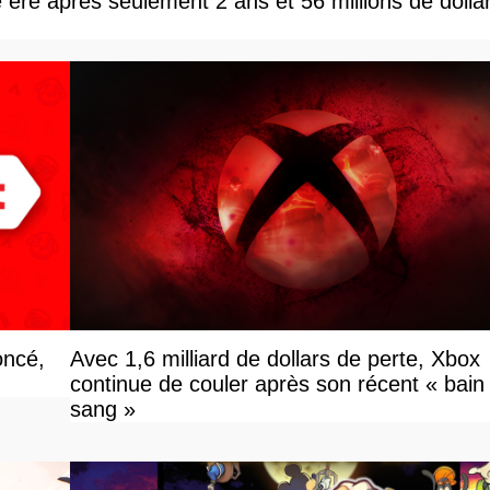
e ère après seulement 2 ans et 56 millions de dolla
oncé,
Avec 1,6 milliard de dollars de perte, Xbox
continue de couler après son récent « bain
sang »