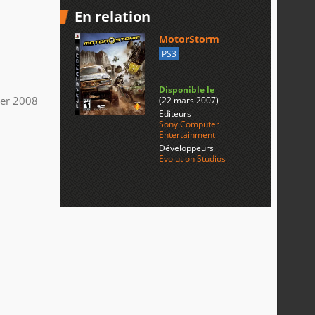
En relation
MotorStorm
PS3
Disponible le
ier 2008
(22 mars 2007)
Editeurs
Sony Computer
Entertainment
Développeurs
Evolution Studios