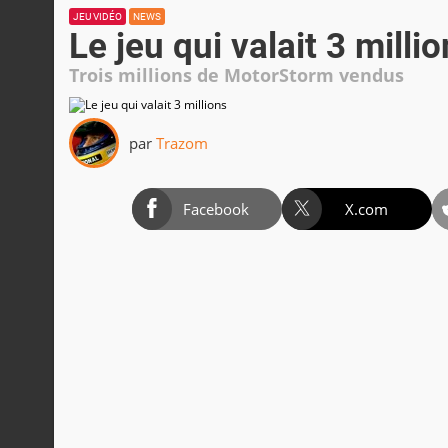
JEU VIDÉO
NEWS
Le jeu qui valait 3 milli
Trois millions de MotorStorm vendus
par
Trazom
Facebook
X.com