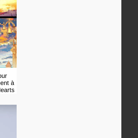
our
ment à
Hearts