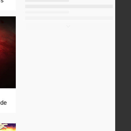
rs
 de