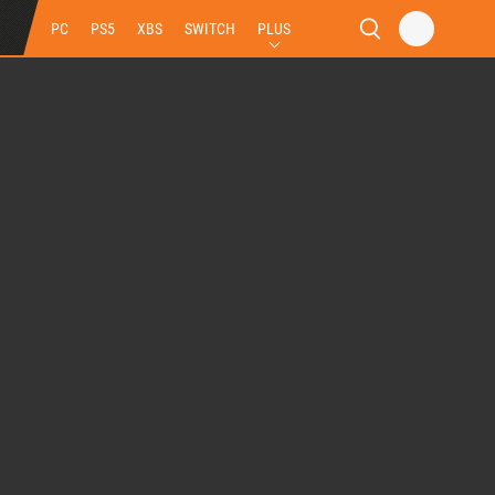
PC
PS5
XBS
SWITCH
PLUS