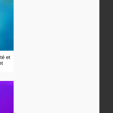
té et
et