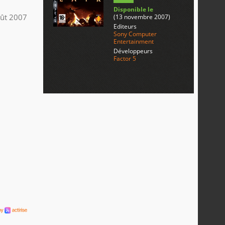
Disponible le
ût 2007
(13 novembre 2007)
Editeurs
Sony Computer
Entertainment
Développeurs
Factor 5