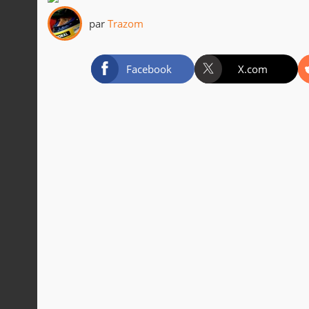
par
Trazom
Facebook
X.com