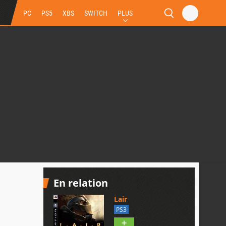
PC
PS5
XBS
SWITCH
PLUS
En relation
Lair
PS3