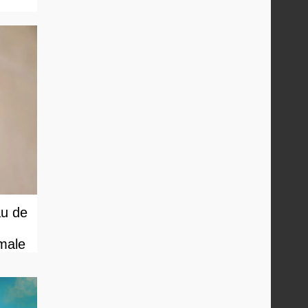
au de
male