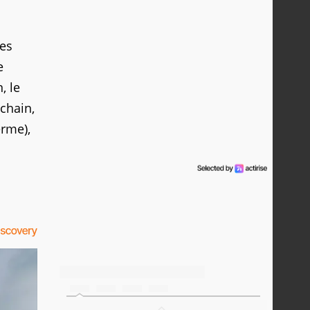
les
e
, le
chain,
erme),