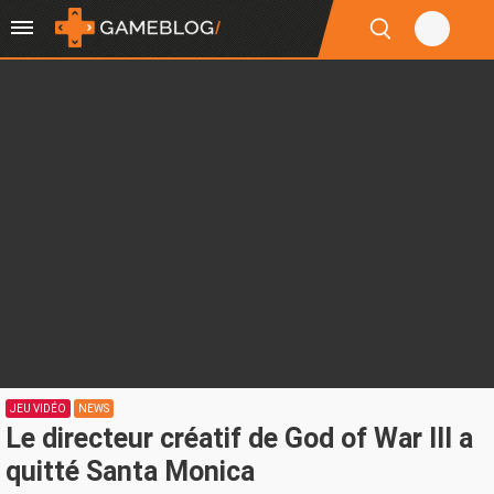
JEU VIDÉO
NEWS
Le directeur créatif de God of War III a
quitté Santa Monica