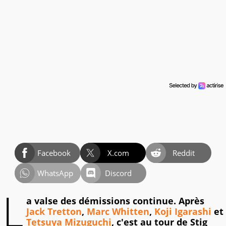
Facebook
X.com
Reddit
WhatsApp
Discord
L
a valse des démissions continue. Après
Jack Tretton
,
Marc Whitten
,
Koji Igarashi
et
Tetsuya Mizuguchi
, c'est au tour de Stig