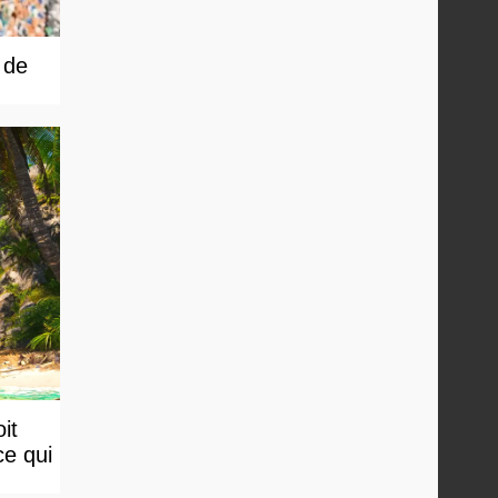
 de
it
ce qui