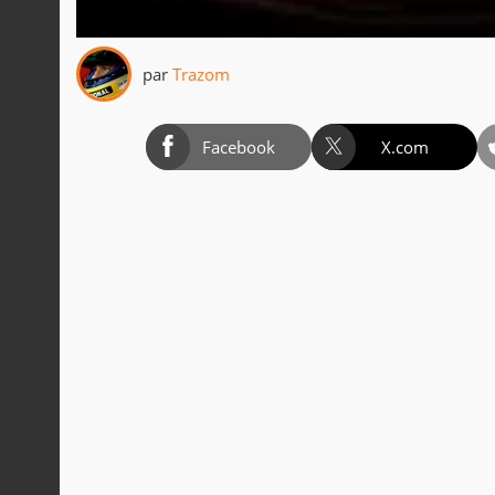
par
Trazom
Facebook
X.com