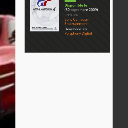
Disponible le
(30 septembre 2009)
Editeurs
Sony Computer
Entertainment
Développeurs
Polyphony Digital