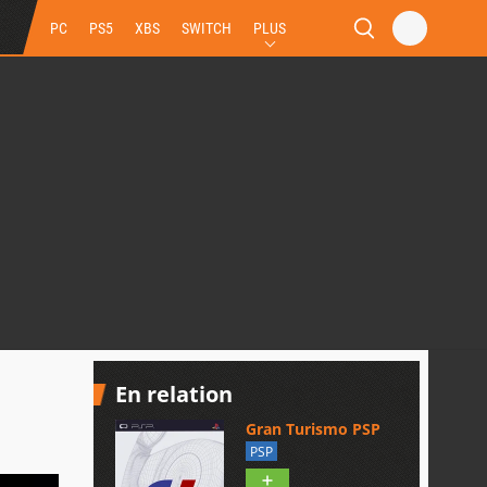
PC
PS5
XBS
SWITCH
PLUS
En relation
Gran Turismo PSP
PSP