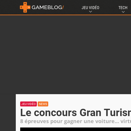
JEU VIDÉO
TECH
JEU VIDÉO
NEWS
Le concours Gran Turis
8 épreuves pour gagner une voiture... virt