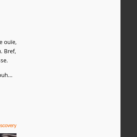
e ouïe,
 Bref,
sse.
uh...