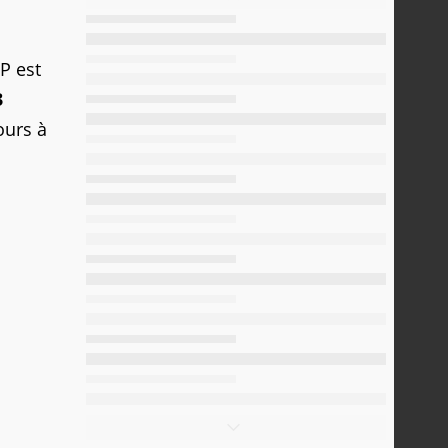
P est
3
ours à