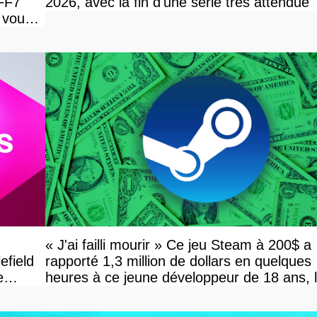
 FF7
2026, avec la fin d'une série très attendue
 vous
« J'ai failli mourir » Ce jeu Steam à 200$ a
efield
rapporté 1,3 million de dollars en quelques
e
heures à ce jeune développeur de 18 ans, 
réalité l'a vite rattrapé