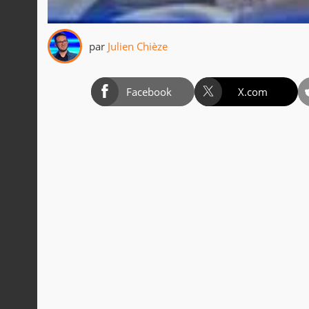
par
Julien Chièze
Facebook
X.com