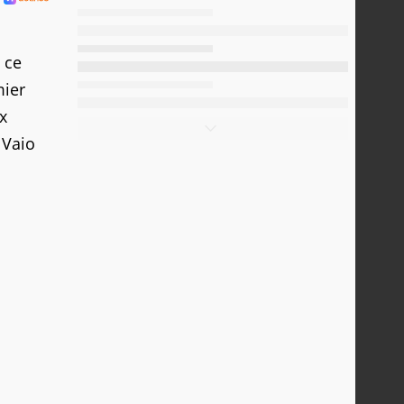
 ce
mier
ux
 Vaio