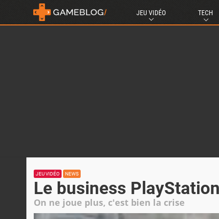
JEU VIDÉO
TECH
JEU VIDÉO
NEWS
Le business PlayStation
On ne joue plus, c'est bien la crise