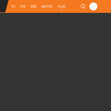
PC
PS5
XBS
SWITCH
PLUS