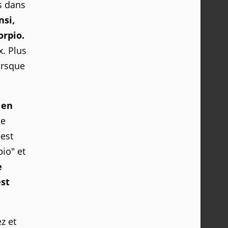
s dans
nsi,
orpio.
. Plus
orsque
 en
ue
 est
io" et
e
est
z et