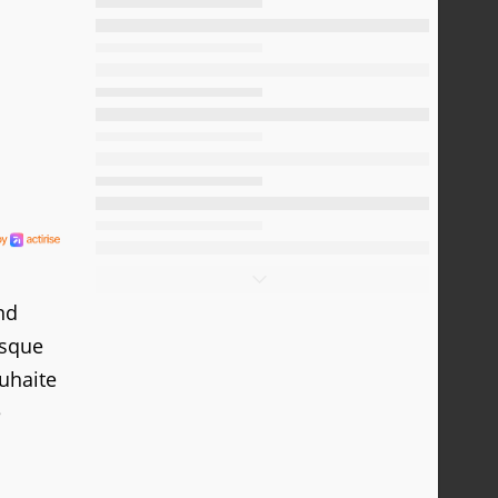
nd
isque
ouhaite
e