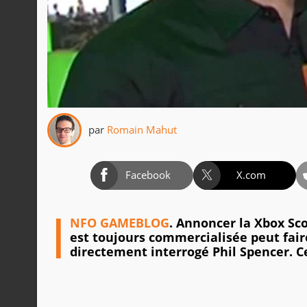
par
Romain Mahut
Facebook
X.com
I
NFO GAMEBLOG
. Annoncer la Xbox Sco
est toujours commercialisée peut fair
directement interrogé Phil Spencer. Ce