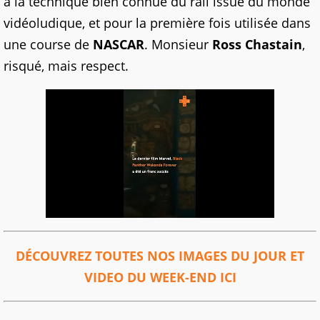
à la technique bien connue du rail issue du monde
vidéoludique, et pour la première fois utilisée dans
une course de
NASCAR
. Monsieur
Ross Chastain
,
risqué, mais respect.
DÉCOUVREZ TOUTES NOS IMAGES DU JOUR ET
VIDEO DU WEEK-END ICI