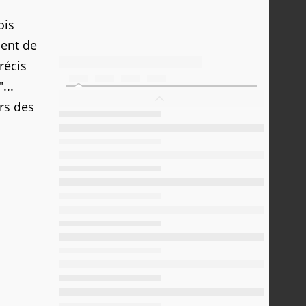
ois
dent de
récis
...
rs des