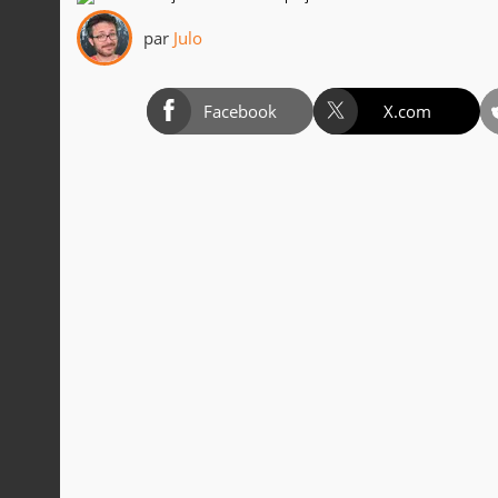
par
Julo
Facebook
X.com