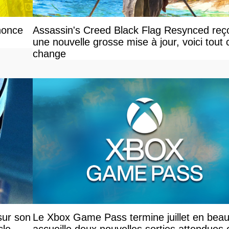
nonce
Assassin's Creed Black Flag Resynced reço
une nouvelle grosse mise à jour, voici tout 
change
sur son
Le Xbox Game Pass termine juillet en beau