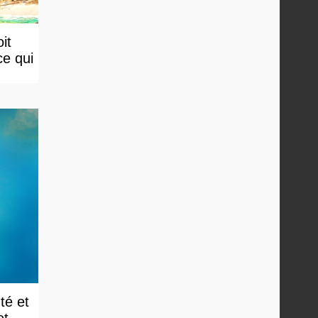
it
ce qui
té et