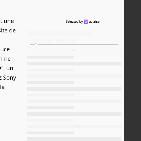
nt une
ite de
puce
n ne
e", un
z Sony
la