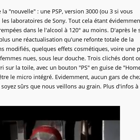
la "nouvelle" : une PSP, version 3000 (ou 3 si vous
ns les laboratoires de Sony. Tout cela étant évidemme
empées dans le l'alcool à 120° au moins. D'après le s
plus une réactualisation qu'une refonte totale de la
ons modifiés, quelques effets cosmétiques, voire une 
femmes nues, sous leur douche. Trois clichés dont o
erri sur la toile, avec un bouton "PS" en guise de "Hom
être le micro intégré. Evidemment, aucun gars de che
oyez sûrs que nous veillons au grain. Plus d'infos à 