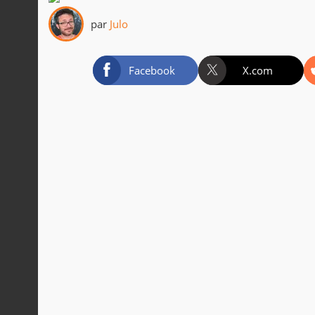
par
Julo
Facebook
X.com