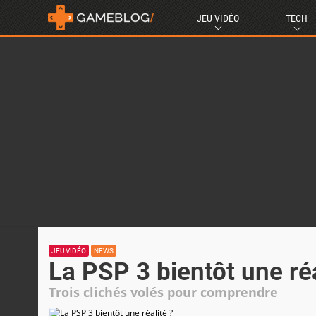
JEU VIDÉO
TECH
JEU VIDÉO
NEWS
La PSP 3 bientôt une réa
Trois clichés volés pour comprendre