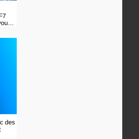
FF7
vous
ec des
t