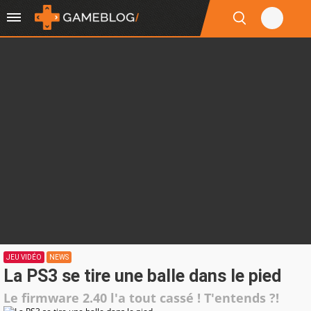
JEU VIDÉO
NEWS
La PS3 se tire une balle dans le pied
Le firmware 2.40 l'a tout cassé ! T'entends ?!