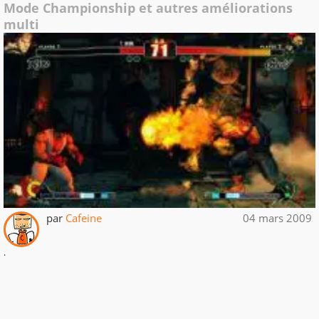
Mode Championship et autres améliorations
multi
par
Cafeine
04 mars 2009
.