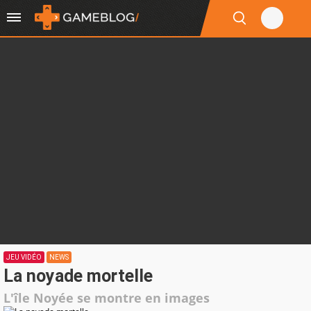
JEU VIDÉO
NEWS
La noyade mortelle
L'île Noyée se montre en images