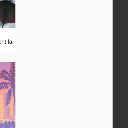
nt la