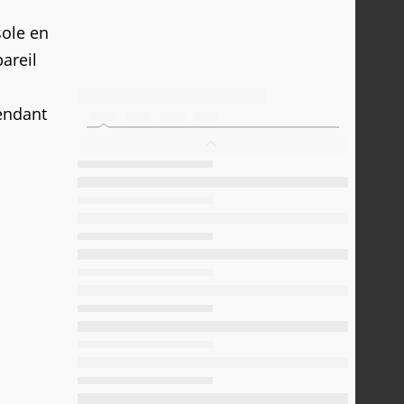
sole en
areil
tendant