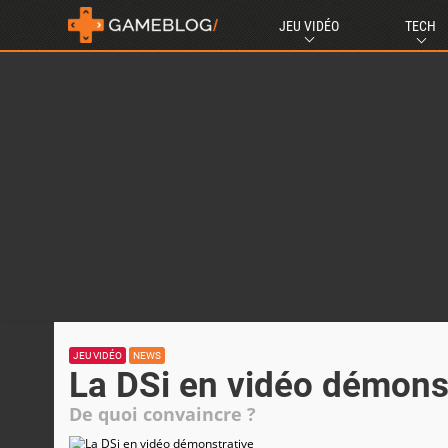
JEU VIDÉO
TECH
JEU VIDÉO
NEWS
La DSi en vidéo démons
De quoi convaincre ?