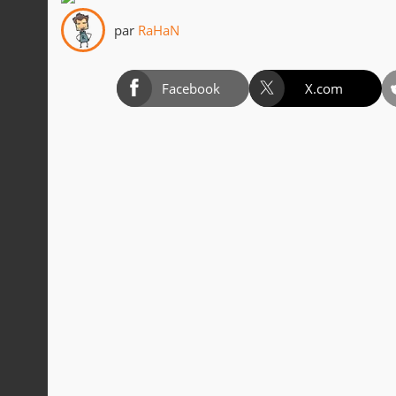
par
RaHaN
Facebook
X.com