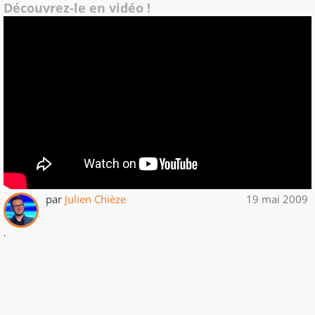
Découvrez-le en vidéo !
par
Julien Chièze
19 mai 2009
.