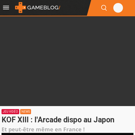
JEU VIDÉO
NEWS
KOF XIII : l'Arcade dispo au Japon
Et peut-être même en France !