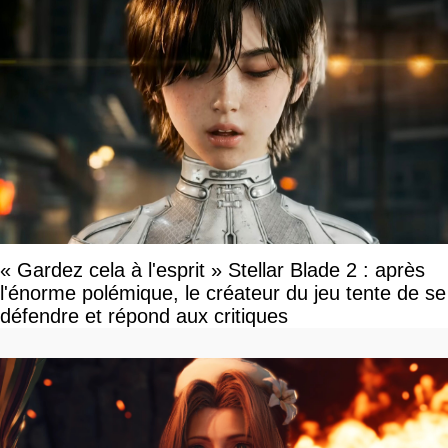
33.000
45.000
30.000
34.000
30.000
33.000
27.000
33.000
1.159.000
183.000
1.917.000
« Gardez cela à l'esprit » Stellar Blade 2 : après
l'énorme polémique, le créateur du jeu tente de se
défendre et répond aux critiques