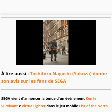
À lire aussi :
Toshihiro Nagoshi (Yakuza) donne
son avis sur les fans de SEGA
SEGA vient d'annoncer la tenue d'un événement
Ken le
Survivan
t
x
Virtua Fighter
dans le jeu mobile
Fist of the North