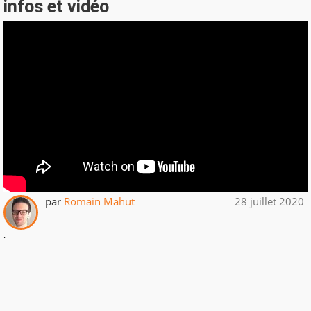
infos et vidéo
par
Romain Mahut
28 juillet 2020
.