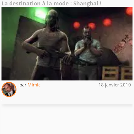
La destination à la mode : Shanghai !
par
Mimic
18 janvier 2010
.