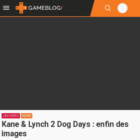
JEU VIDÉO
NEWS
Kane & Lynch 2 Dog Days : enfin des
images