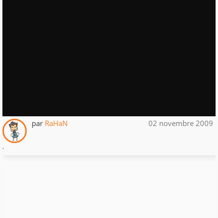
par
RaHaN
02 novembre 2009
.