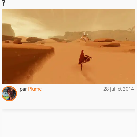
?
par
Plume
28 juillet 2014
.