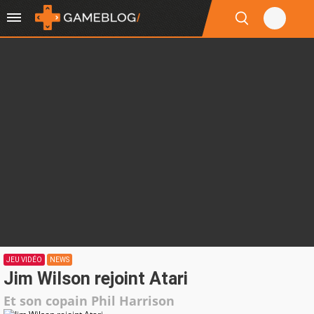
JEU VIDÉO
NEWS
Jim Wilson rejoint Atari
Et son copain Phil Harrison