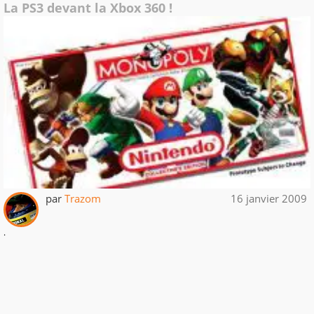
La PS3 devant la Xbox 360 !
par
Trazom
16 janvier 2009
.