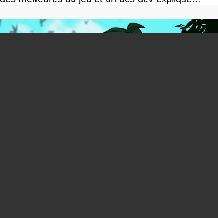
pourquoi
You can close this ad in 5 seconds
L'alternative parfaite à Stardew Valley ? Grave
Seasons dévoile encore ses fonctionnalités et
c'est très prometteur