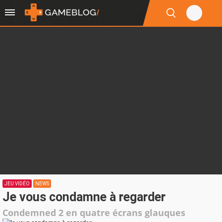
JEU VIDÉO
NEWS
Je vous condamne à regarder
Condemned 2 en quatre écrans glauques