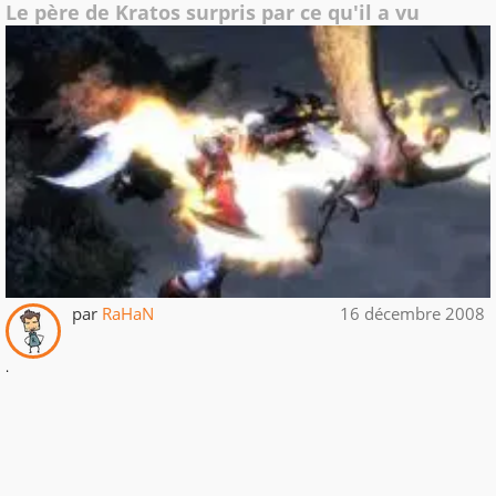
Le père de Kratos surpris par ce qu'il a vu
par
RaHaN
16 décembre 2008
.