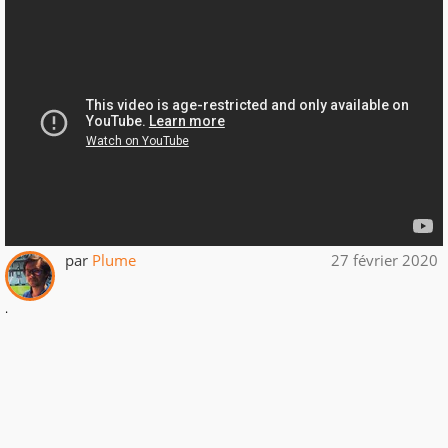
par
Plume
27 février 2020
.