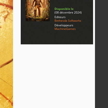
Disponible le
(08 décembre 2024)
Editeurs
Bethesda Softworks
Développeurs
MachineGames