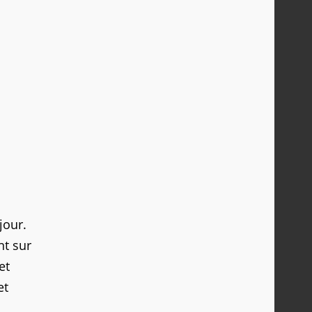
jour.
nt sur
et
et