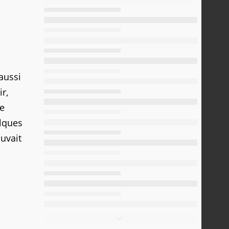
aussi
r,
de
elques
uvait