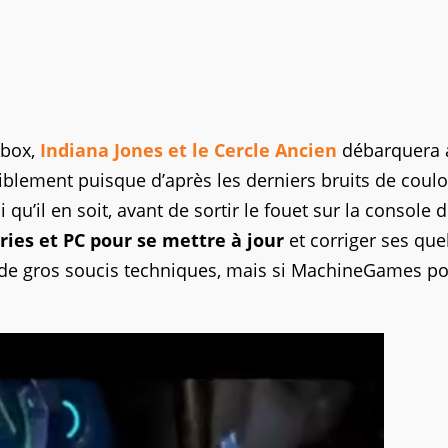
Xbox,
Indiana Jones et le Cercle Ancien
débarquera 
siblement puisque d’après les derniers bruits de couloi
 qu’il en soit, avant de sortir le fouet sur la console 
eries et PC pour se mettre à jour
et corriger ses qu
u de gros soucis techniques, mais si MachineGames po