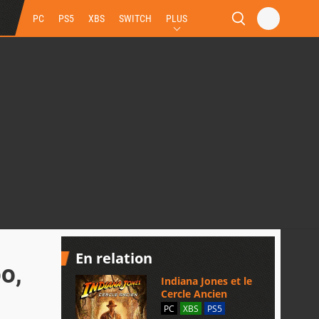
PC
PS5
XBS
SWITCH
PLUS
En relation
o,
Indiana Jones et le
Cercle Ancien
PC
XBS
PS5