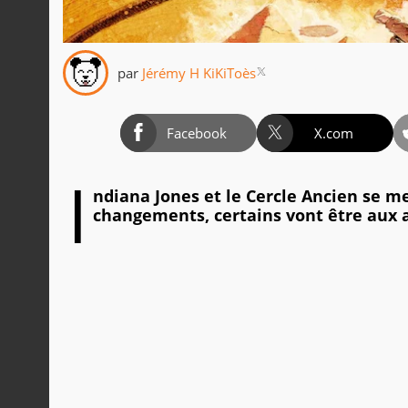
par
Jérémy H KiKiToès
Facebook
X.com
I
ndiana Jones et le Cercle Ancien se me
changements, certains vont être aux 