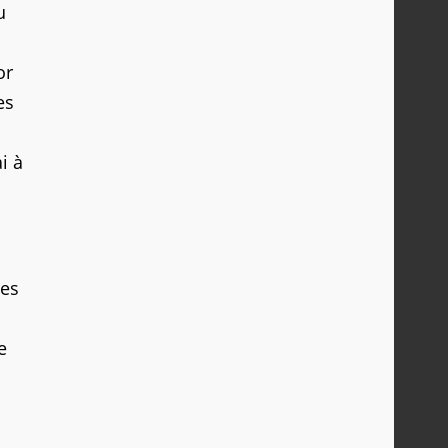
u
or
es
i à
ces
e