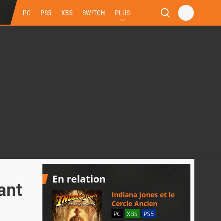
PC
PS5
XBS
SWITCH
PLUS
En relation
ant
Indiana Jones et le
Cercle Ancien
PC
XBS
PS5