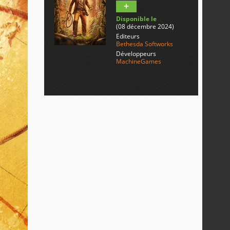
Disponible le
(08 décembre 2024)
Editeurs
Bethesda Softworks
Développeurs
MachineGames