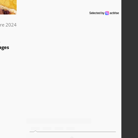
re 2024
4
ages