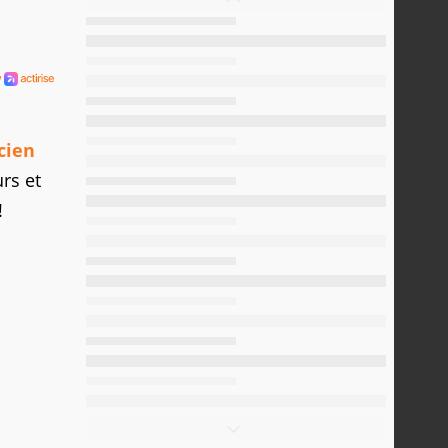
cien
rs et
!