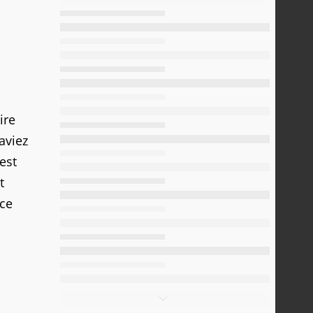
ire
aviez
est
t
nce