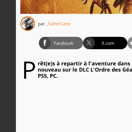
par
_SutterCane
Facebook
X.com
P
rêt(e)s à repartir à l'aventure dans
nouveau sur le DLC L'Ordre des Géan
PS5, PC.