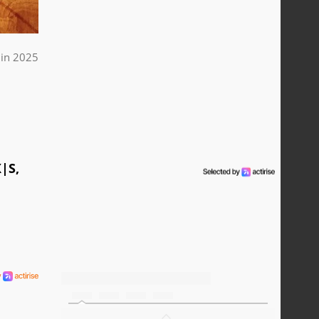
uin 2025
|S,