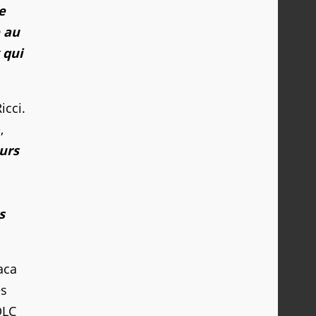
e
 au
 qui
icci.
,
eurs
s
aca
es
DLC