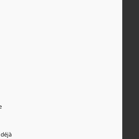
e
 déjà