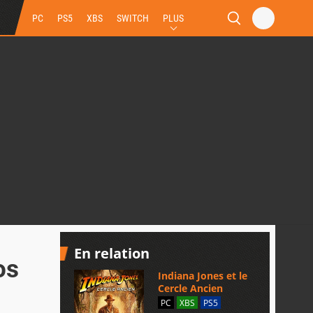
PC
PS5
XBS
SWITCH
PLUS
En relation
os
Indiana Jones et le
Cercle Ancien
PC
XBS
PS5