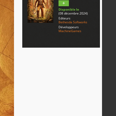
Disponible le
(08 décembre 2024)
Editeurs
Bethesda Softworks
Développeurs
MachineGames