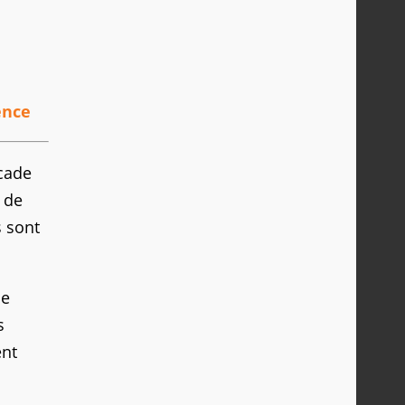
ence
rcade
 de
s sont
le
s
ent