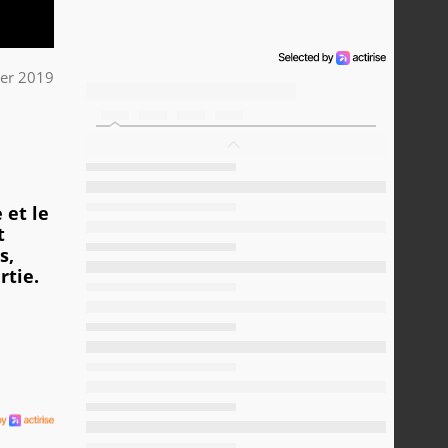
ier 2019
 et le
t
s,
rtie.