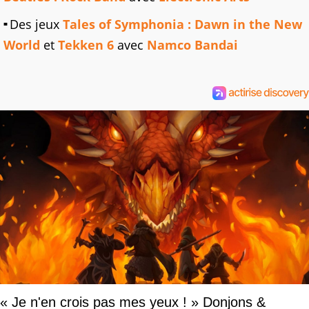
Des jeux
Tales of Symphonia : Dawn in the New
World
et
Tekken 6
avec
Namco Bandai
« Je n'en crois pas mes yeux ! » Donjons &