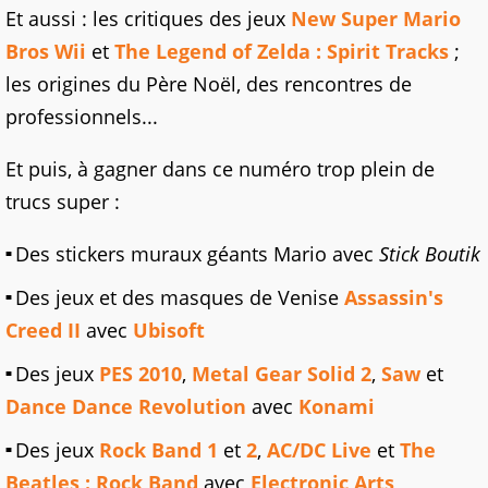
Et aussi : les critiques des jeux
New Super Mario
Bros Wii
et
The Legend of Zelda : Spirit Tracks
;
les origines du Père Noël, des rencontres de
professionnels...
Et puis, à gagner dans ce numéro trop plein de
trucs super :
Des stickers muraux géants Mario avec
Stick Boutik
Des jeux et des masques de Venise
Assassin's
Creed II
avec
Ubisoft
Des jeux
PES 2010
,
Metal Gear Solid 2
,
Saw
et
Dance Dance Revolution
avec
Konami
Des jeux
Rock Band 1
et
2
,
AC/DC Live
et
The
Beatles : Rock Band
avec
Electronic Arts