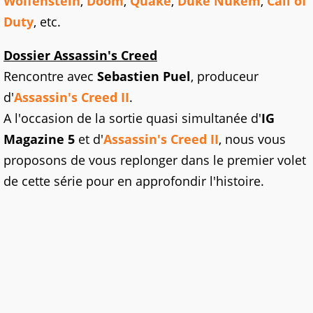
Wolfenstein
,
Doom
,
Quake
,
Duke Nukem
,
Call of
Duty
, etc.
Dossier Assassin's Creed
Rencontre avec
Sebastien Puel
, produceur
d'
Assassin's Creed II
.
A l'occasion de la sortie quasi simultanée d'
IG
Magazine 5
et d'
Assassin's Creed II
, nous vous
proposons de vous replonger dans le premier volet
de cette série pour en approfondir l'histoire.