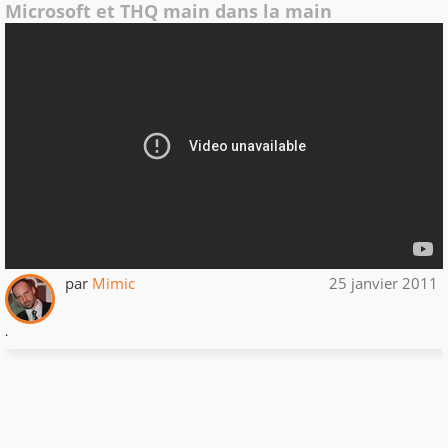
Microsoft et THQ main dans la main
par
Mimic
25 janvier 2011
.