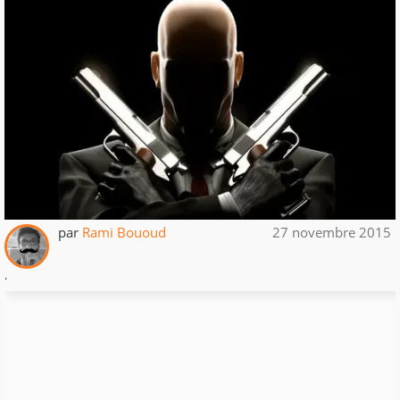
par
Rami Bououd
27 novembre 2015
.