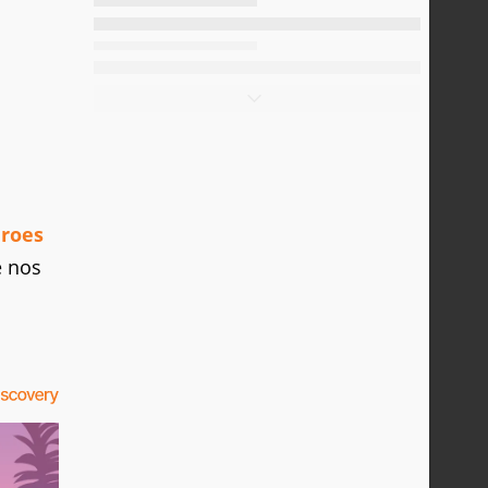
roes
e nos