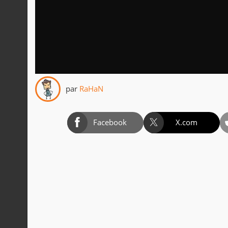
par
RaHaN
Facebook
X.com