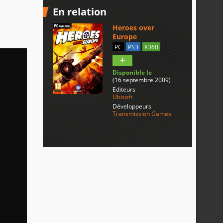
En relation
Heroes over
Europe
PC
PS3
X360
Disponible le
(16 septembre 2009)
Editeurs
Ubisoft
Développeurs
Transmission Games