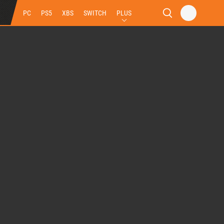
PC
PS5
XBS
SWITCH
PLUS