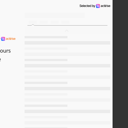
jours
e