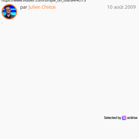
https://www.viddler.com/simple_on_site/a4f4cf73
par
Julien Chièze
10 août 2009
.