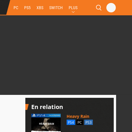
PC
PS5
XBS
SWITCH
PLUS
En relation
Heavy Rain
PS4
PC
PS3