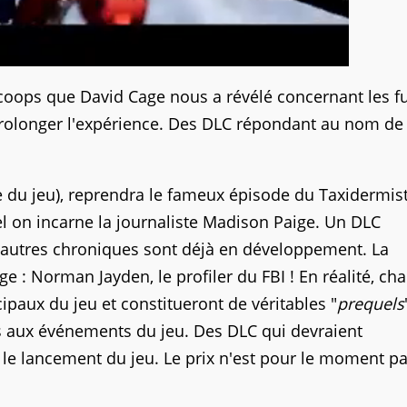
s scoops que David Cage nous a révélé concernant les f
prolonger l'expérience. Des DLC répondant au nom de
ie du jeu), reprendra le fameux épisode du Taxidermist
el on incarne la journaliste Madison Paige. Un DLC
'autres chroniques sont déjà en développement. La
e : Norman Jayden, le profiler du FBI ! En réalité, ch
paux du jeu et constitueront de véritables "
prequels
es aux événements du jeu. Des DLC qui devraient
le lancement du jeu. Le prix n'est pour le moment p