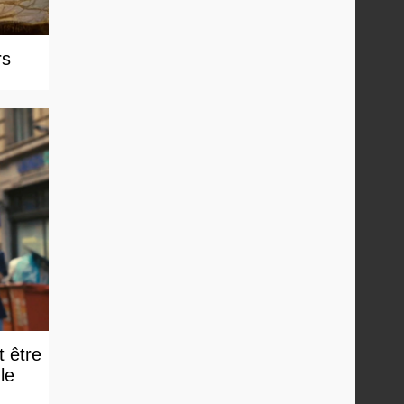
rs
t être
e