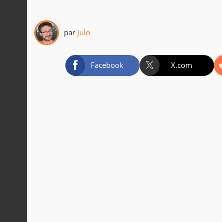
par
Julo
Facebook
X.com