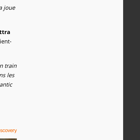
a joue
ttra
ent-
 train
ns les
antic