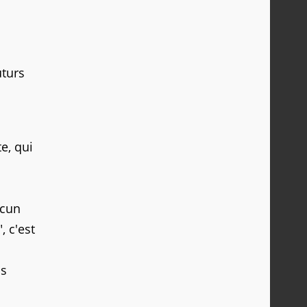
uturs
e, qui
acun
", c'est
as