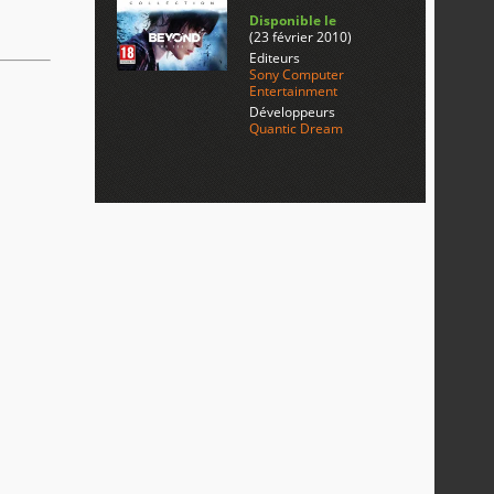
Disponible le
(23 février 2010)
Editeurs
Sony Computer
Entertainment
Développeurs
Quantic Dream