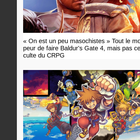
« On est un peu masochistes » Tout le m
peur de faire Baldur's Gate 4, mais pas ce
culte du CRPG