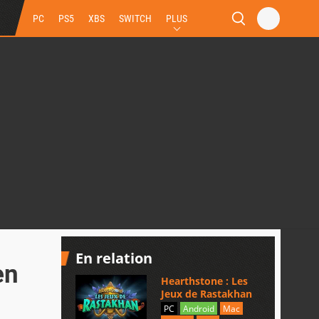
PC
PS5
XBS
SWITCH
PLUS
En relation
en
Hearthstone : Les
Jeux de Rastakhan
PC
Android
Mac