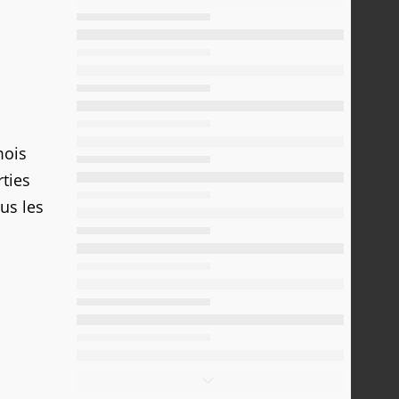
mois
rties
us les