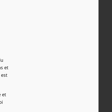
du
s et
 est
 et
oi