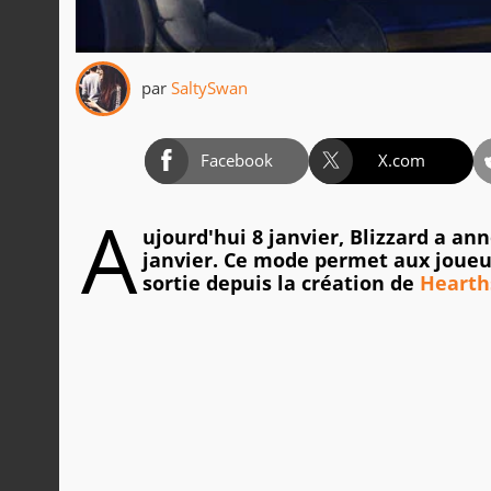
par
SaltySwan
Facebook
X.com
A
ujourd'hui 8 janvier, Blizzard a an
janvier. Ce mode permet aux joueur
sortie depuis la création de
Hearth