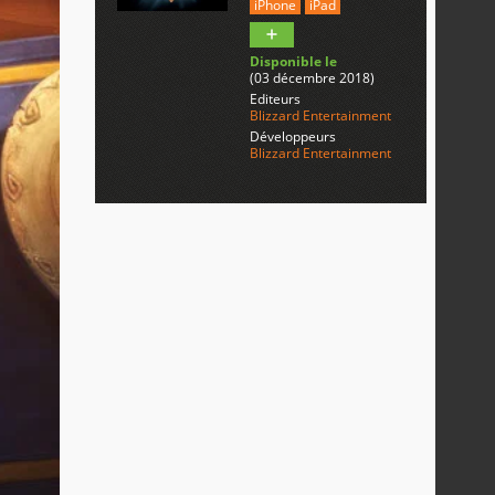
iPhone
iPad
Disponible le
(03 décembre 2018)
Editeurs
Blizzard Entertainment
Développeurs
Blizzard Entertainment