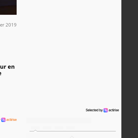
ier 2019
eur en
e