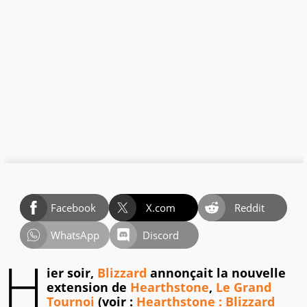
Facebook
X.com
Reddit
WhatsApp
Discord
H
ier soir,
Blizzard
annonçait la nouvelle
extension de
Hearthstone
,
Le Grand
Tournoi
(voir :
Hearthstone : Blizzard