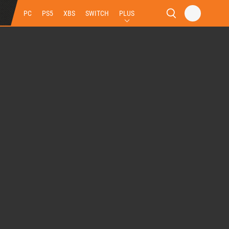
PC
PS5
XBS
SWITCH
PLUS