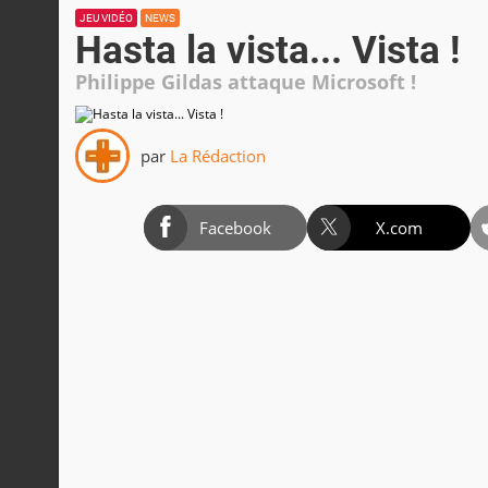
JEU VIDÉO
NEWS
Hasta la vista... Vista !
Philippe Gildas attaque Microsoft !
par
La Rédaction
Facebook
X.com