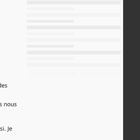
des
is nous
i. Je