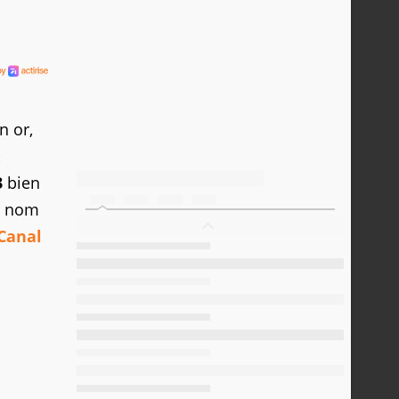
n or,
«
3
bien
e nom
Canal