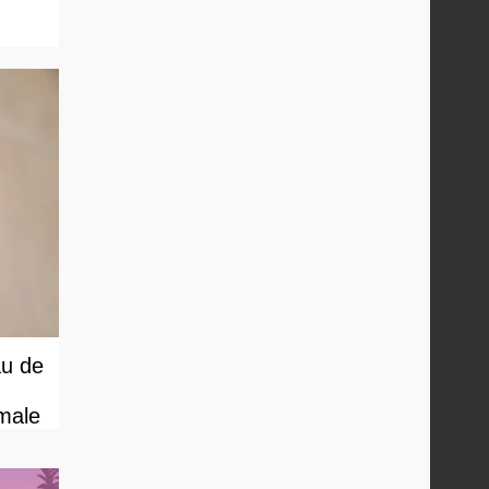
au de
male