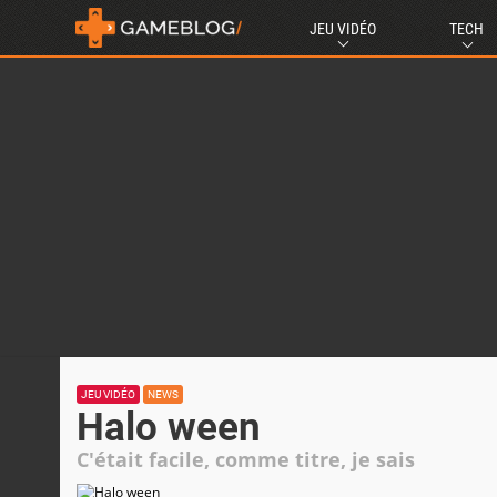
JEU VIDÉO
TECH
JEU VIDÉO
NEWS
Halo ween
C'était facile, comme titre, je sais