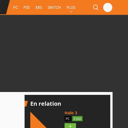
PC
PS5
XBS
SWITCH
PLUS
En relation
Halo 3
PC
X360