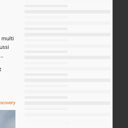
 multi
aussi
..
t