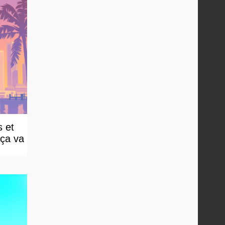
 et
 ça va