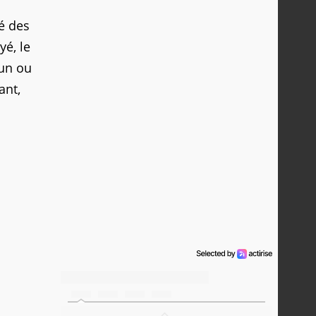
é des
yé, le
 un ou
ant,