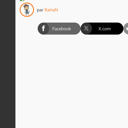
par
RaHaN
Facebook
X.com