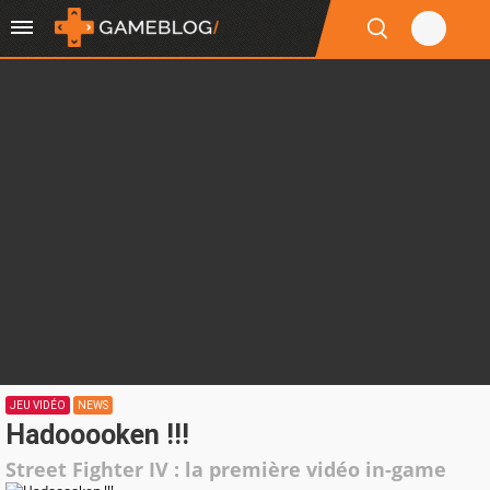
JEU VIDÉO
NEWS
Hadooooken !!!
Street Fighter IV : la première vidéo in-game