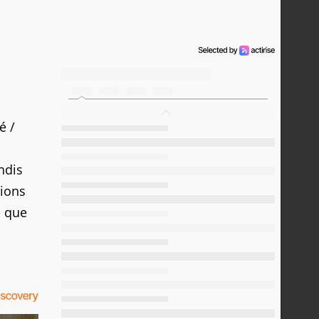
é /
ndis
vions
e que