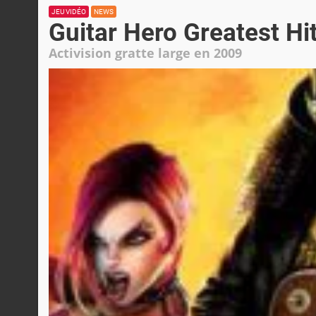
JEU VIDÉO
NEWS
Guitar Hero Greatest H
Activision gratte large en 2009