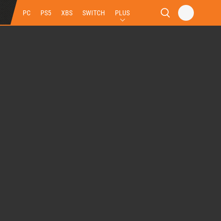
PC
PS5
XBS
SWITCH
PLUS