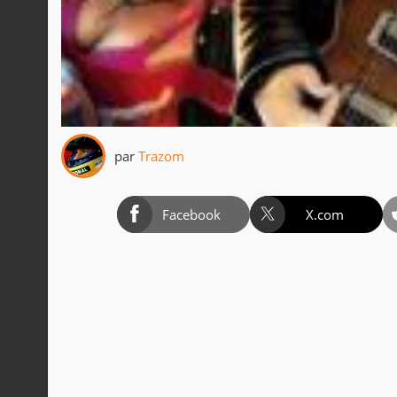
par
Trazom
Facebook
X.com