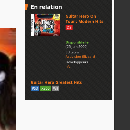
En relation
Guitar Hero On
Tour : Modern Hits
DS
Disponible le
(25 juin 2009)
Editeurs
Activision Blizzard
Développeurs
n/c
Guitar Hero Greatest Hits
PS3
X360
Wii