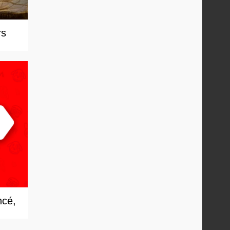
rs
ncé,